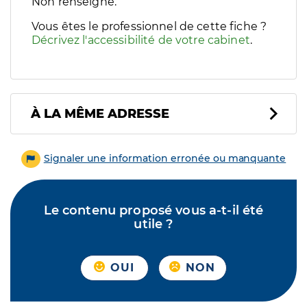
Filtres
Non renseigné.
Sélectionnez un ou plusieurs handicaps/besoins spécifiques p
Vous êtes le professionnel de cette fiche ?
Décrivez l'accessibilité de votre cabinet
.
À LA MÊME ADRESSE
Signaler une information erronée ou manquante
Le contenu proposé vous a-t-il été
utile ?
OUI
NON