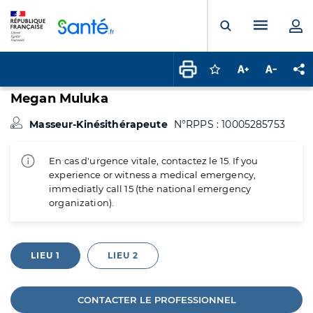
Panneau de gestion des cookies
Menu pr
Ouvrir la rech
Connectez-vous pour
Augmenter la t
Diminuer 
Pa
Megan Muluka
Masseur-Kinésithérapeute
N°RPPS : 10005285753
En cas d'urgence vitale, contactez le 15. If you
experience or witness a medical emergency,
immediatly call 15 (the national emergency
organization).
LIEU 1
LIEU 2
CONTACTER LE PROFESSIONNEL