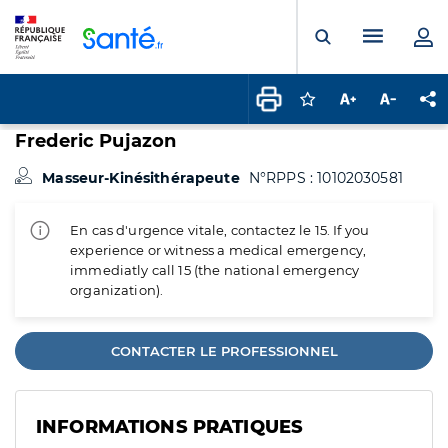
Panneau de gestion des cookies
Menu pr
Ouvrir la rech
Connectez-vous pour
Augmenter la t
Diminuer 
Pa
Frederic Pujazon
Masseur-Kinésithérapeute
N°RPPS : 10102030581
En cas d'urgence vitale, contactez le 15. If you
experience or witness a medical emergency,
immediatly call 15 (the national emergency
organization).
CONTACTER LE PROFESSIONNEL
INFORMATIONS PRATIQUES