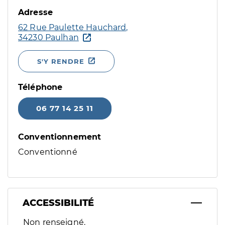
Adresse
62 Rue Paulette Hauchard,
34230 Paulhan
S'Y RENDRE
Téléphone
06 77 14 25 11
Conventionnement
Conventionné
ACCESSIBILITÉ
Filtres
Non renseigné.
Sélectionnez un ou plusieurs handicaps/besoins spécifiques p