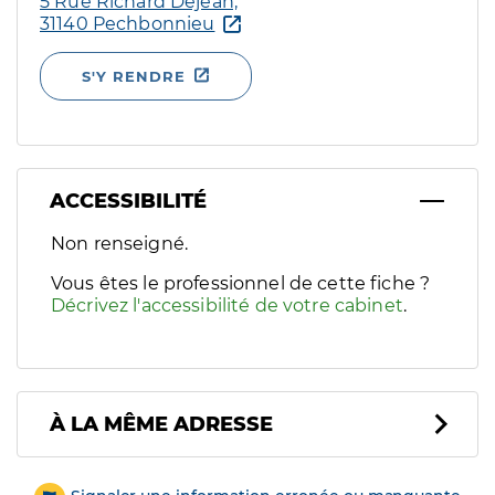
5 Rue Richard Dejean,
31140 Pechbonnieu
S'Y RENDRE
ACCESSIBILITÉ
Filtres
Non renseigné.
Sélectionnez un ou plusieurs handicaps/besoins spécifiques p
Vous êtes le professionnel de cette fiche ?
Décrivez l'accessibilité de votre cabinet
.
À LA MÊME ADRESSE