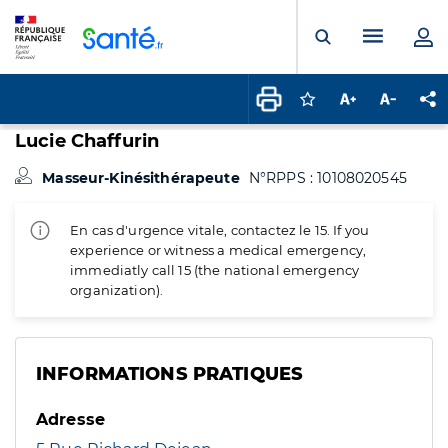
Panneau de gestion des cookies
Menu pr
Ouvrir la rech
Connectez-vous pour
Augmenter la t
Diminuer 
Pa
Lucie Chaffurin
Masseur-Kinésithérapeute
N°RPPS : 10108020545
En cas d'urgence vitale, contactez le 15. If you
experience or witness a medical emergency,
immediatly call 15 (the national emergency
organization).
INFORMATIONS PRATIQUES
Adresse