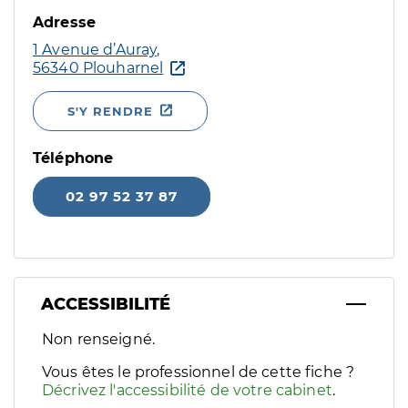
Adresse
1 Avenue d’Auray,
56340 Plouharnel
S'Y RENDRE
Téléphone
02 97 52 37 87
ACCESSIBILITÉ
Filtres
Non renseigné.
Sélectionnez un ou plusieurs handicaps/besoins spécifiques p
Vous êtes le professionnel de cette fiche ?
Décrivez l'accessibilité de votre cabinet
.