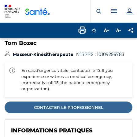
Panneau de gestion des cookies
Menu pr
Ouvrir la rech
Connectez-vous pour
Augmenter la t
Diminuer 
Pa
Tom Bozec
Masseur-Kinésithérapeute
N°RPPS : 10109256783
En cas d'urgence vitale, contactez le 15. If you
experience or witness a medical emergency,
immediatly call 15 (the national emergency
organization).
CONTACTER LE PROFESSIONNEL
INFORMATIONS PRATIQUES