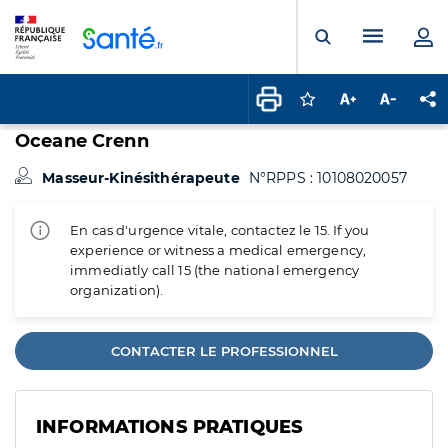
Panneau de gestion des cookies
Menu pr
Ouvrir la rech
Connectez-vous pour
Augmenter la t
Diminuer 
Pa
Oceane Crenn
Masseur-Kinésithérapeute
N°RPPS : 10108020057
En cas d'urgence vitale, contactez le 15. If you
experience or witness a medical emergency,
immediatly call 15 (the national emergency
organization).
CONTACTER LE PROFESSIONNEL
INFORMATIONS PRATIQUES