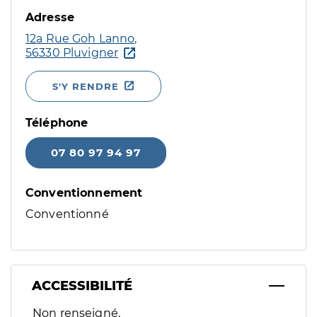
Adresse
12a Rue Goh Lanno,
56330 Pluvigner
S'Y RENDRE
Téléphone
07 80 97 94 97
Conventionnement
Conventionné
ACCESSIBILITÉ
Filtres
Non renseigné.
Sélectionnez un ou plusieurs handicaps/besoins spécifiques p