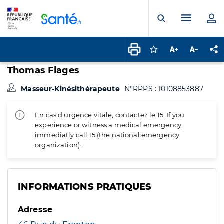
Panneau de gestion des cookies
Menu pr
Ouvrir la rech
Connectez-vous pour
Augmenter la t
Diminuer 
Pa
Thomas Flages
Masseur-Kinésithérapeute
N°RPPS : 10108853887
En cas d'urgence vitale, contactez le 15. If you
experience or witness a medical emergency,
immediatly call 15 (the national emergency
organization).
INFORMATIONS PRATIQUES
Adresse