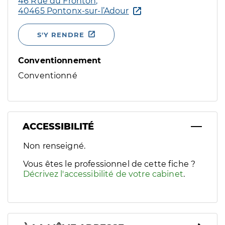
46 Rue du Fronton,
40465 Pontonx-sur-l’Adour
S'Y RENDRE
Conventionnement
Conventionné
ACCESSIBILITÉ
Filtres
Non renseigné.
Sélectionnez un ou plusieurs handicaps/besoins spécifiques p
Vous êtes le professionnel de cette fiche ?
Décrivez l'accessibilité de votre cabinet
.