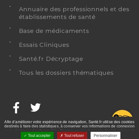
Annuaire des professionnels et des
établissements de santé
Base de médicaments
Essais Cliniques
Santé.fr Décryptage
Tous les dossiers thématiques
Facebook
Twitter
G
Afin d’améliorer votre expérience de navigation, Santé.fr utilise des cookies
destinés à faire des statistiques, à conserver vos informations de connexion
ou à adapter les fonctionnalités. Pour en savoir plus sur la finalité précise de
ces cookies, nous vous invitons à prendre connaissance de la politique de
Tout accepter
Tout refuser
Personnaliser