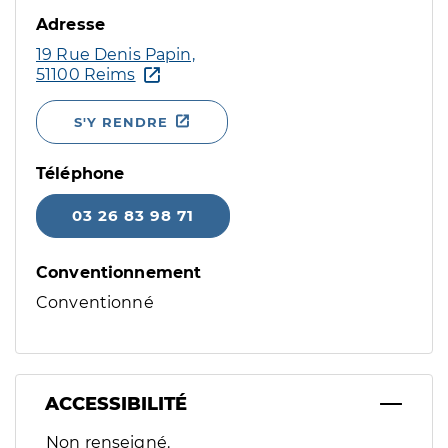
Adresse
19 Rue Denis Papin,
51100 Reims
S'Y RENDRE
Téléphone
03 26 83 98 71
Conventionnement
Conventionné
ACCESSIBILITÉ
Filtres
Non renseigné.
Sélectionnez un ou plusieurs handicaps/besoins spécifiques p