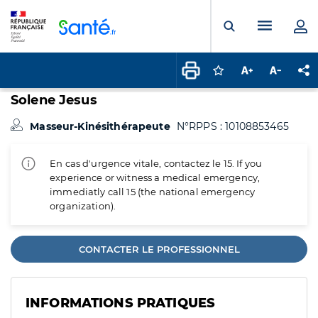
Panneau de gestion des cookies
Menu pr
Ouvrir la rech
Connectez-vous pour
Augmenter la t
Diminuer 
Pa
Solene Jesus
Masseur-Kinésithérapeute
N°RPPS : 10108853465
En cas d'urgence vitale, contactez le 15. If you
experience or witness a medical emergency,
immediatly call 15 (the national emergency
organization).
CONTACTER LE PROFESSIONNEL
INFORMATIONS PRATIQUES