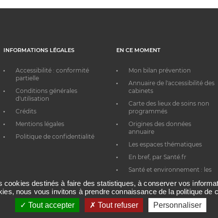
INFORMATIONS LÉGALES
EN CE MOMENT
Accessibilité : conformité
Mon bilan prévention
partielle
Annuaire de l'accessibilité des
Conditions générales
cabinets
d'utilisation
Carte des lieux de soins non
Crédits
programmés
Mentions légales
Origines des données
annuaire
Politique de confidentialité
Les espaces thématiques
En bref, par Santé.fr
Santé et environnement : les
bons réflexes au quotidien
es cookies destinés à faire des statistiques, à conserver vos inform
okies, nous vous invitons à prendre connaissance de la politique de c
Tout accepter
Tout refuser
Personnaliser