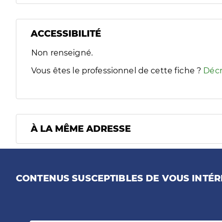
ACCESSIBILITÉ
Filtres
Non renseigné.
Sélectionnez un ou plusieurs handicaps/besoins spécifiques
Vous êtes le professionnel de cette fiche ?
Décr
À LA MÊME ADRESSE
CONTENUS SUSCEPTIBLES DE VOUS INTÉR