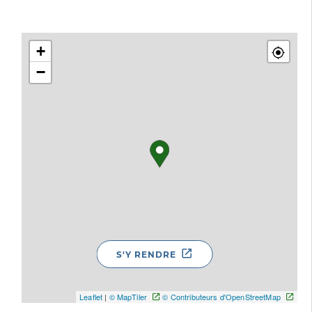
+
−
S'Y RENDRE
Leaflet
|
© MapTiler
© Contributeurs d'OpenStreetMap