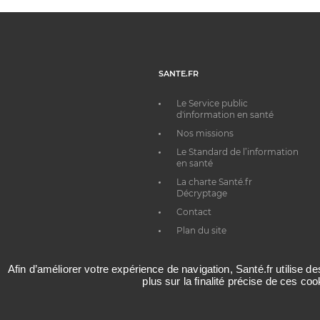
SANTE.FR
Le Service public
d'information en santé
Nos missions
Le Standard de l’information
en santé
La charte Santé.fr
Décryptage
Contact
Plan du site
Afin d’améliorer votre expérience de navigation, Santé.fr utilise d
plus sur la finalité précise de ces co