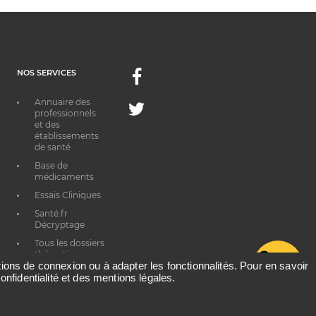
NOS SERVICES
Facebook
Annuaire des
Twitter
professionnels
et des
établissements
de santé
Base de
médicaments
Essais Cliniques
Santé.fr
Décryptage
Tous les dossiers
thématiques
G
ations de connexion ou à adapter les fonctionnalités. Pour en savoir
onfidentialité et des mentions légales.