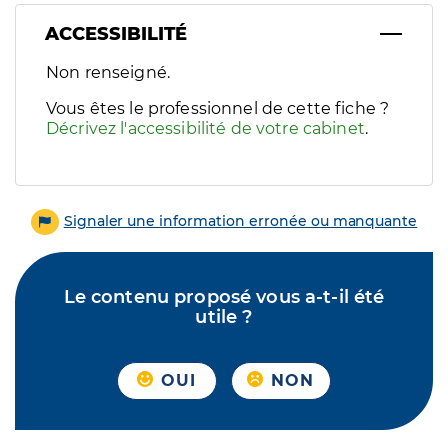
ACCESSIBILITÉ
Filtres
Non renseigné.
Sélectionnez un ou plusieurs handicaps/besoins spécifiques p
Vous êtes le professionnel de cette fiche ?
Décrivez l'accessibilité de votre cabinet
.
Signaler une information erronée ou manquante
Le contenu proposé vous a-t-il été
utile ?
OUI
NON