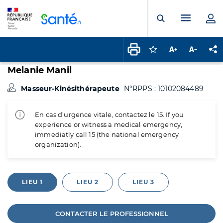
Panneau de gestion des cookies
Menu pr
Ouvrir la rech
Connectez-vous pour
Augmenter la t
Diminuer 
Pa
Melanie Manil
Masseur-Kinésithérapeute
N°RPPS : 10102084489
En cas d'urgence vitale, contactez le 15. If you
experience or witness a medical emergency,
immediatly call 15 (the national emergency
organization).
LIEU 1
LIEU 2
LIEU 3
CONTACTER LE PROFESSIONNEL