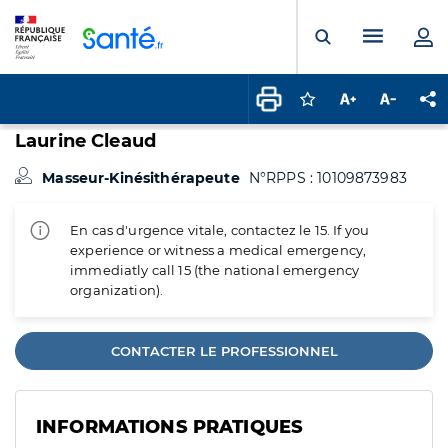
Panneau de gestion des cookies
Menu pr
Ouvrir la rech
Connectez-vous pour
Augmenter la t
Diminuer 
Pa
Laurine Cleaud
Masseur-Kinésithérapeute
N°RPPS : 10109873983
En cas d'urgence vitale, contactez le 15. If you
experience or witness a medical emergency,
immediatly call 15 (the national emergency
organization).
CONTACTER LE PROFESSIONNEL
INFORMATIONS PRATIQUES