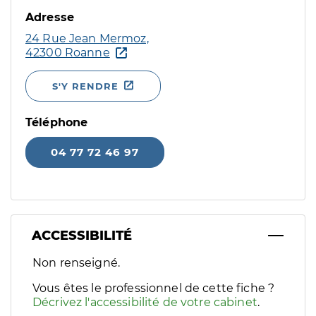
Adresse
24 Rue Jean Mermoz,
42300 Roanne
S'Y RENDRE
Téléphone
04 77 72 46 97
ACCESSIBILITÉ
Filtres
Non renseigné.
Sélectionnez un ou plusieurs handicaps/besoins spécifiques p
Vous êtes le professionnel de cette fiche ?
Décrivez l'accessibilité de votre cabinet
.