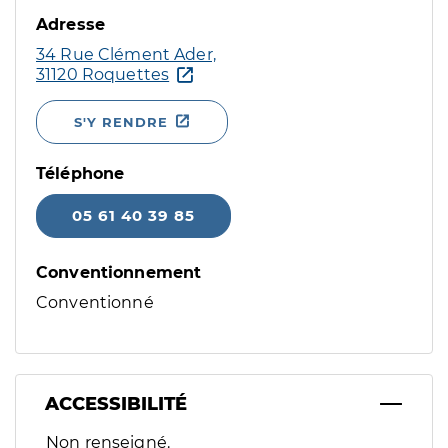
Adresse
34 Rue Clément Ader,
31120 Roquettes
S'Y RENDRE
Téléphone
05 61 40 39 85
Conventionnement
Conventionné
ACCESSIBILITÉ
Filtres
Non renseigné.
Sélectionnez un ou plusieurs handicaps/besoins spécifiques p