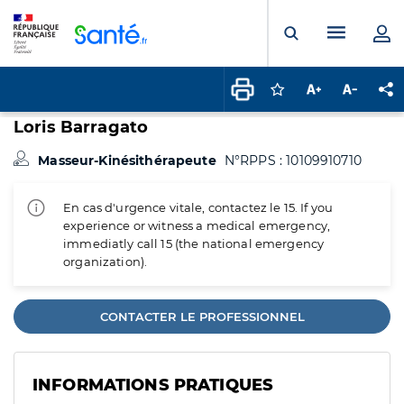
Panneau de gestion des cookies
Menu pr
Ouvrir la rech
Connectez-vous pour
Augmenter la t
Diminuer 
Pa
Loris Barragato
Masseur-Kinésithérapeute
N°RPPS : 10109910710
En cas d'urgence vitale, contactez le 15. If you
experience or witness a medical emergency,
immediatly call 15 (the national emergency
organization).
CONTACTER LE PROFESSIONNEL
INFORMATIONS PRATIQUES