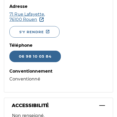
Adresse
71 Rue Lafayette,
76100 Rouen
S'Y RENDRE
Téléphone
06 98 10 05 84
Conventionnement
Conventionné
ACCESSIBILITÉ
Filtres
Non renseigné.
Sélectionnez un ou plusieurs handicaps/besoins spécifiques p