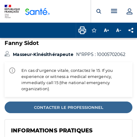
Panneau de gestion des cookies
Menu pr
Ouvrir la rech
Connectez-vous pour
Augmenter la t
Diminuer 
Pa
Fanny Sidot
Masseur-Kinésithérapeute
N°RPPS : 10005702062
En cas d'urgence vitale, contactez le 15. If you
experience or witness a medical emergency,
immediatly call 15 (the national emergency
organization).
CONTACTER LE PROFESSIONNEL
INFORMATIONS PRATIQUES