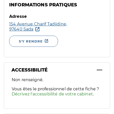
INFORMATIONS PRATIQUES
Adresse
154 Avenue Charif Tadjidine,
97640 Sada
S'Y RENDRE
ACCESSIBILITÉ
Filtres
Non renseigné.
Sélectionnez un ou plusieurs handicaps/besoins spécifiques p
Vous êtes le professionnel de cette fiche ?
Décrivez l'accessibilité de votre cabinet
.