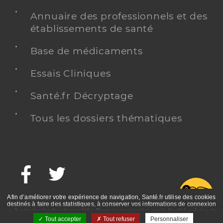
Annuaire des professionnels et des
établissements de santé
Base de médicaments
Essais Cliniques
Santé.fr Décryptage
Tous les dossiers thématiques
Facebook
Twitter
G
Afin d’améliorer votre expérience de navigation, Santé.fr utilise des cookies
destinés à faire des statistiques, à conserver vos informations de connexion
ou à adapter les fonctionnalités. Pour en savoir plus sur la finalité précise de
ces cookies, nous vous invitons à prendre connaissance de la politique de
Tout accepter
Tout refuser
Personnaliser