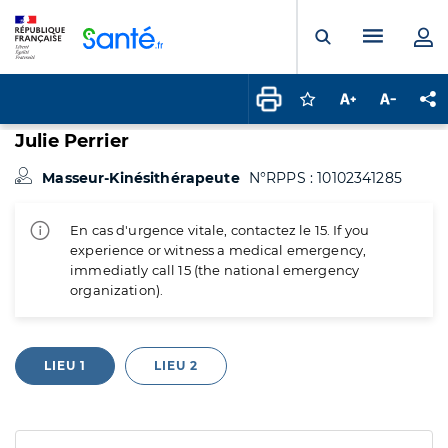
Panneau de gestion des cookies
Menu pr
Ouvrir la rech
Connectez-vous pour
Augmenter la t
Diminuer 
Pa
Julie Perrier
Masseur-Kinésithérapeute
N°RPPS : 10102341285
En cas d'urgence vitale, contactez le 15. If you
experience or witness a medical emergency,
immediatly call 15 (the national emergency
organization).
LIEU 1
LIEU 2