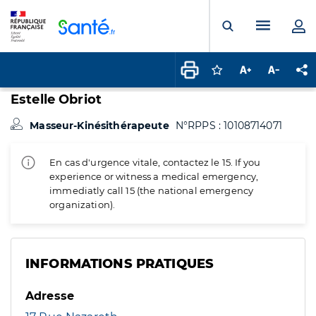
Panneau de gestion des cookies
Menu pr
Ouvrir la rech
Connectez-vous pour
Augmenter la t
Diminuer 
Pa
Estelle Obriot
Masseur-Kinésithérapeute
N°RPPS : 10108714071
En cas d'urgence vitale, contactez le 15. If you
experience or witness a medical emergency,
immediatly call 15 (the national emergency
organization).
INFORMATIONS PRATIQUES
Adresse