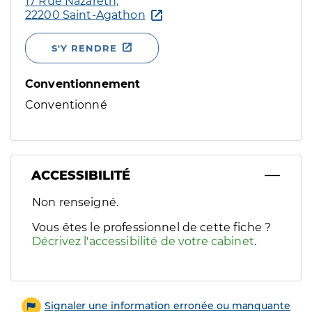
17 Rue Nazareth,
22200 Saint-Agathon
S'Y RENDRE
Conventionnement
Conventionné
ACCESSIBILITÉ
Filtres
Non renseigné.
Sélectionnez un ou plusieurs handicaps/besoins spécifiques p
Vous êtes le professionnel de cette fiche ?
Décrivez l'accessibilité de votre cabinet
.
Signaler une information erronée ou manquante