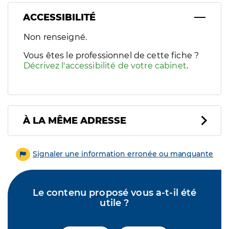
ACCESSIBILITÉ
Filtres
Non renseigné.
Sélectionnez un ou plusieurs handicaps/besoins spécifiques p
Vous êtes le professionnel de cette fiche ?
Décrivez l'accessibilité de votre cabinet
.
À LA MÊME ADRESSE
Signaler une information erronée ou manquante
Le contenu proposé vous a-t-il été
utile ?