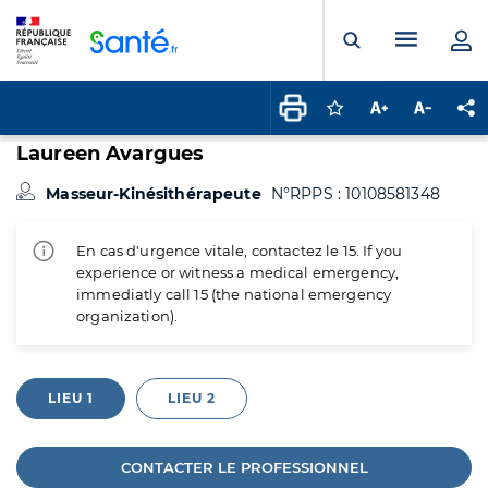
Panneau de gestion des cookies
Menu pr
Ouvrir la rech
Connectez-vous pour
Augmenter la t
Diminuer 
Pa
Laureen Avargues
Masseur-Kinésithérapeute
N°RPPS : 10108581348
En cas d'urgence vitale, contactez le 15. If you
experience or witness a medical emergency,
immediatly call 15 (the national emergency
organization).
LIEU 1
LIEU 2
CONTACTER LE PROFESSIONNEL