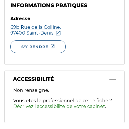
INFORMATIONS PRATIQUES
Adresse
69b Rue de la Colline,
97400 Saint-Denis
S'Y RENDRE
ACCESSIBILITÉ
Filtres
Non renseigné.
Sélectionnez un ou plusieurs handicaps/besoins spécifiques p
Vous êtes le professionnel de cette fiche ?
Décrivez l'accessibilité de votre cabinet
.