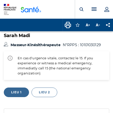
Panneau de gestion des cookies
Menu pr
Ouvrir la rech
Connectez-vous pour
Augmenter la t
Diminuer 
Pa
Sarah Madi
Masseur-Kinésithérapeute
N°RPPS : 10101030129
En cas d'urgence vitale, contactez le 15. If you
experience or witness a medical emergency,
immediatly call 15 (the national emergency
organization).
LIEU 1
LIEU 2