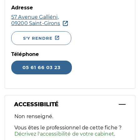
Adresse
57 Avenue Galliéni,
09200 Saint-Girons
S'Y RENDRE
Téléphone
05 61 66 03 23
ACCESSIBILITÉ
Filtres
Non renseigné.
Sélectionnez un ou plusieurs handicaps/besoins spécifiques p
Vous êtes le professionnel de cette fiche ?
Décrivez l'accessibilité de votre cabinet
.