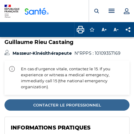
Panneau de gestion des cookies
Menu pr
Ouvrir la rech
Connectez-vous pour
Augmenter la t
Diminuer 
Pa
Guillaume Rieu Castaing
Masseur-Kinésithérapeute
N°RPPS : 10109357169
En cas d'urgence vitale, contactez le 15. If you
experience or witness a medical emergency,
immediatly call 15 (the national emergency
organization).
CONTACTER LE PROFESSIONNEL
INFORMATIONS PRATIQUES