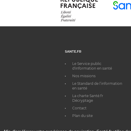
SANTE.FR
Le Service public
d'information en santé
Nos missions
Le Standard de l’information
en santé
La charte Santé.fr
Décryptage
Contact
Plan du site