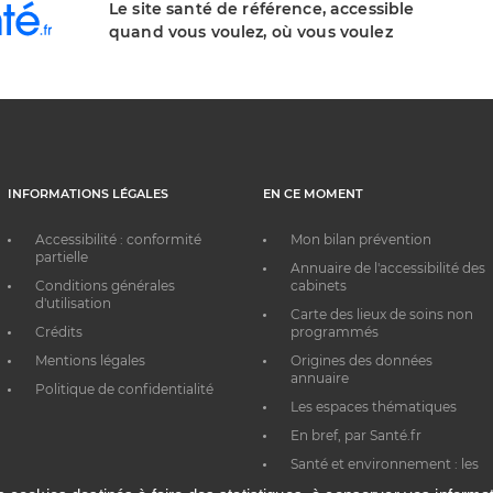
Le site santé de référence, accessible
quand vous voulez, où vous voulez
INFORMATIONS LÉGALES
EN CE MOMENT
Accessibilité : conformité
Mon bilan prévention
partielle
Annuaire de l'accessibilité des
Conditions générales
cabinets
d'utilisation
Carte des lieux de soins non
Crédits
programmés
Mentions légales
Origines des données
annuaire
Politique de confidentialité
Les espaces thématiques
En bref, par Santé.fr
Santé et environnement : les
bons réflexes au quotidien