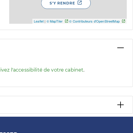
S'Y RENDRE
Leaflet
|
© MapTiler
© Contributeurs d'OpenStreetMap
 pour afficher les informations d'accessibilité associées
ivez l'accessibilité de votre cabinet
.