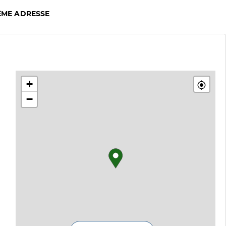
ÊME ADRESSE
+
−