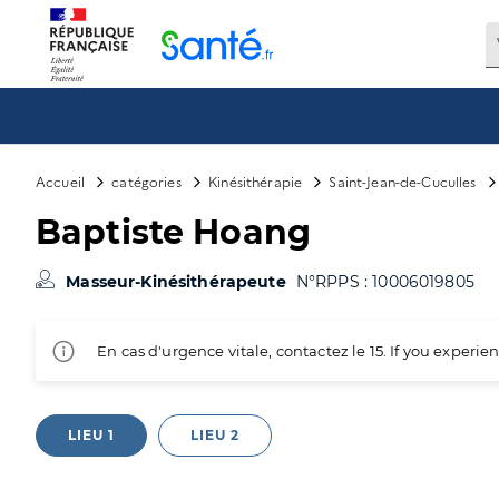
Panneau de gestion des cookies
Accueil
catégories
Kinésithérapie
Saint-Jean-de-Cuculles
Baptiste Hoang
Masseur-Kinésithérapeute
N°RPPS : 10006019805
En cas d'urgence vitale, contactez le 15. If you exper
LIEU 1
LIEU 2