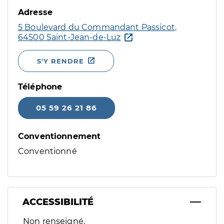
Adresse
5 Boulevard du Commandant Passicot,
64500 Saint-Jean-de-Luz
S'Y RENDRE
Téléphone
05 59 26 21 86
Conventionnement
Conventionné
ACCESSIBILITÉ
Filtres
Non renseigné.
Sélectionnez un ou plusieurs handicaps/besoins spécifiques p