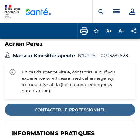
Panneau de gestion des cookies
Menu pr
Ouvrir la rech
Connectez-vous pour
Augmenter la t
Diminuer 
Pa
Adrien Perez
Masseur-Kinésithérapeute
N°RPPS : 10005282628
En cas d'urgence vitale, contactez le 15. If you
experience or witness a medical emergency,
immediatly call 15 (the national emergency
organization).
CONTACTER LE PROFESSIONNEL
INFORMATIONS PRATIQUES