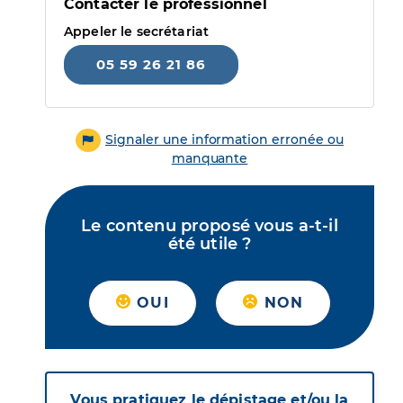
Contacter le professionnel
Appeler le secrétariat
05 59 26 21 86
Signaler une information erronée ou
manquante
Le contenu proposé vous a-t-il
été utile ?
OUI
NON
Vous pratiquez le dépistage et/ou la