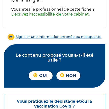
Filtres
Non renseigné.
Sélectionnez un ou plusieurs handicaps/besoins spécifiques p
Vous êtes le professionnel de cette fiche ?
Décrivez l'accessibilité de votre cabinet
.
Signaler une information erronée ou manquante
Le contenu proposé vous a-t-il été
utile ?
OUI
NON
Vous pratiquez le dépistage et/ou la
vaccination Covid ?