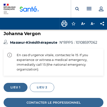
Panneau de gestion des cookies
Menu pr
Ouvrir la rech
Connectez-vous pour
Augmenter la t
Diminuer 
Pa
Johanna Vergon
Masseur-Kinésithérapeute
N°RPPS : 10108597062
En cas d'urgence vitale, contactez le 15. If you
experience or witness a medical emergency,
immediatly call 15 (the national emergency
organization).
LIEU 1
LIEU 2
CONTACTER LE PROFESSIONNEL