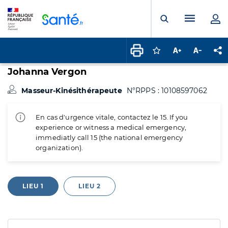
Panneau de gestion des cookies
Menu pr
Ouvrir la rech
Connectez-vous pour
Augmenter la t
Diminuer 
Pa
Johanna Vergon
Masseur-Kinésithérapeute
N°RPPS : 10108597062
En cas d'urgence vitale, contactez le 15. If you
experience or witness a medical emergency,
immediatly call 15 (the national emergency
organization).
LIEU 1
LIEU 2