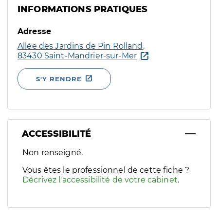
INFORMATIONS PRATIQUES
Adresse
Allée des Jardins de Pin Rolland,
83430 Saint-Mandrier-sur-Mer
S'Y RENDRE
ACCESSIBILITÉ
Filtres
Non renseigné.
Sélectionnez un ou plusieurs handicaps/besoins spécifiques p
Vous êtes le professionnel de cette fiche ?
Décrivez l'accessibilité de votre cabinet
.