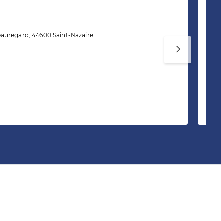
T
c
Ag
auregard, 44600 Saint-Nazaire
Et
Av
di
Un
20
Te