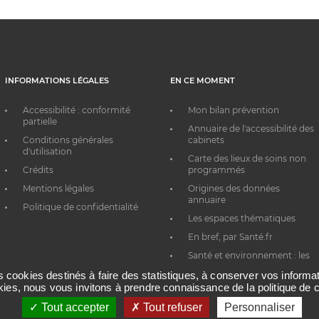
INFORMATIONS LÉGALES
EN CE MOMENT
Accessibilité : conformité
Mon bilan prévention
partielle
Annuaire de l'accessibilité des
Conditions générales
cabinets
d'utilisation
Carte des lieux de soins non
Crédits
programmés
Mentions légales
Origines des données
annuaire
Politique de confidentialité
Les espaces thématiques
En bref, par Santé.fr
Santé et environnement : les
bons réflexes au quotidien
es cookies destinés à faire des statistiques, à conserver vos inform
okies, nous vous invitons à prendre connaissance de la politique de c
Tout accepter
Tout refuser
Personnaliser