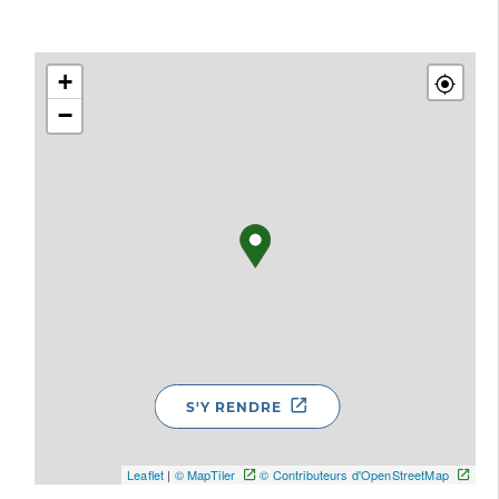
+
−
S'Y RENDRE
Leaflet
|
© MapTiler
© Contributeurs d'OpenStreetMap