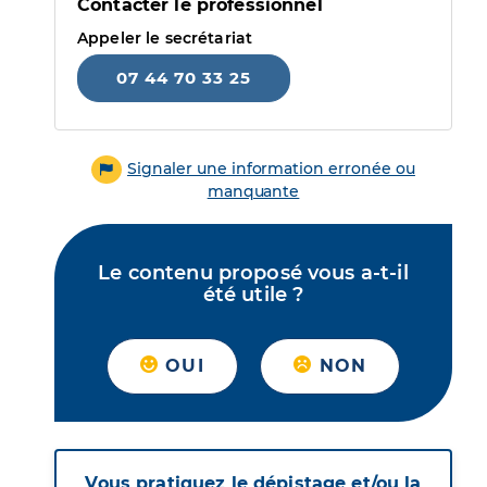
Contacter le professionnel
Appeler le secrétariat
07 44 70 33 25
Signaler une information erronée ou
manquante
Le contenu proposé vous a-t-il
été utile ?
OUI
NON
Vous pratiquez le dépistage et/ou la