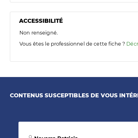
ACCESSIBILITÉ
Filtres
Non renseigné.
Sélectionnez un ou plusieurs handicaps/besoins spécifiques
Vous êtes le professionnel de cette fiche ?
Décr
CONTENUS SUSCEPTIBLES DE VOUS INTÉR