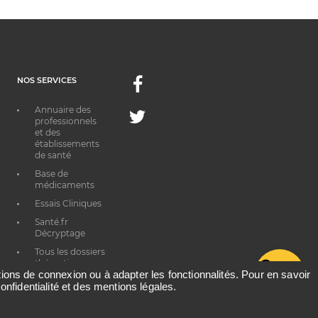
NOS SERVICES
Facebook
Annuaire des
Twitter
professionnels
et des
établissements
de santé
Base de
médicaments
Essais Cliniques
Santé.fr
Décryptage
Tous les dossiers
thématiques
G
ations de connexion ou à adapter les fonctionnalités. Pour en savoir
onfidentialité et des mentions légales.