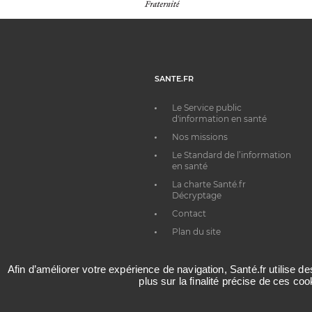
SANTE.FR
Le Service public
d'information en santé
Nos missions
Le Standard de l’information
en santé
La charte Santé.fr
Décryptage
Contact
Plan du site
Afin d’améliorer votre expérience de navigation, Santé.fr utilise d
plus sur la finalité précise de ces co