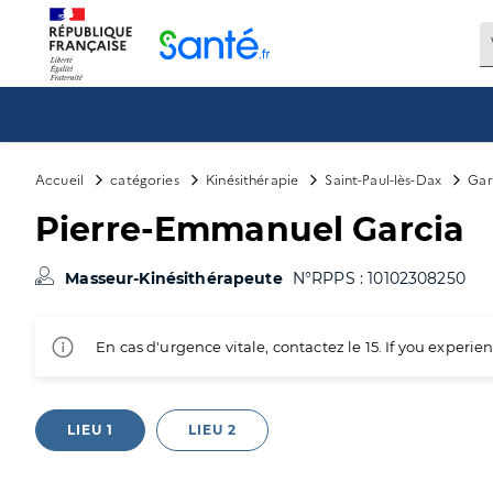
Panneau de gestion des cookies
Accueil
catégories
Kinésithérapie
Saint-Paul-lès-Dax
Gar
Pierre-Emmanuel Garcia
Masseur-Kinésithérapeute
N°RPPS : 10102308250
En cas d'urgence vitale, contactez le 15. If you exper
LIEU 1
LIEU 2