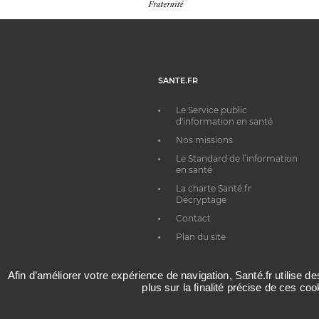
SANTE.FR
Le Service public
d'information en santé
Nos missions
Le Standard de l’information
en santé
La charte Santé.fr
Décryptage
Contact
Plan du site
Afin d’améliorer votre expérience de navigation, Santé.fr utilise d
plus sur la finalité précise de ces co