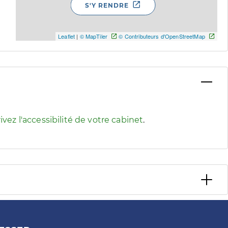
S'Y RENDRE
Leaflet
|
© MapTiler
© Contributeurs d'OpenStreetMap
 pour afficher les informations d'accessibilité associées
ivez l'accessibilité de votre cabinet
.