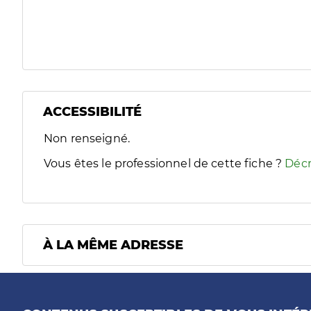
ACCESSIBILITÉ
Filtres
Non renseigné.
Sélectionnez un ou plusieurs handicaps/besoins spécifiques
Vous êtes le professionnel de cette fiche ?
Décr
À LA MÊME ADRESSE