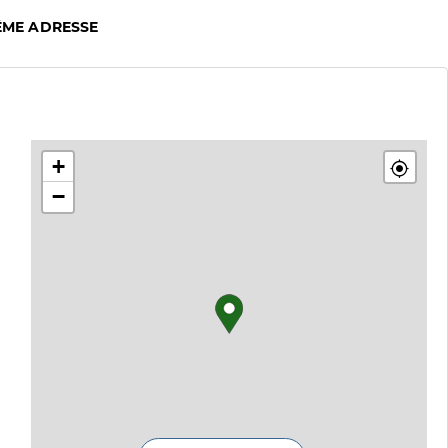
ÊME ADRESSE
+
−