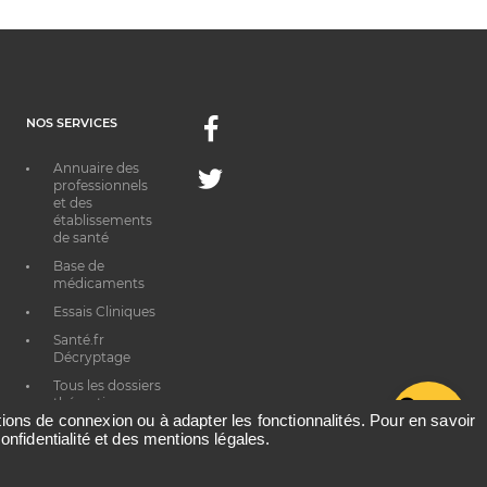
NOS SERVICES
Facebook
Annuaire des
Twitter
professionnels
et des
établissements
de santé
Base de
médicaments
Essais Cliniques
Santé.fr
Décryptage
Tous les dossiers
thématiques
G
ations de connexion ou à adapter les fonctionnalités. Pour en savoir
onfidentialité et des mentions légales.