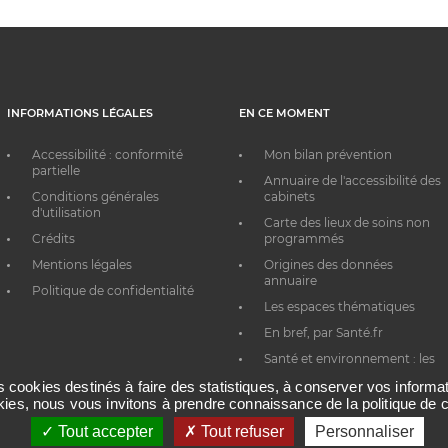
INFORMATIONS LÉGALES
EN CE MOMENT
Accessibilité : conformité
Mon bilan prévention
partielle
Annuaire de l'accessibilité des
Conditions générales
cabinets
d'utilisation
Carte des lieux de soins non
Crédits
programmés
Mentions légales
Origines des données
annuaire
Politique de confidentialité
Les espaces thématiques
En bref, par Santé.fr
Santé et environnement : les
bons réflexes au quotidien
es cookies destinés à faire des statistiques, à conserver vos inform
okies, nous vous invitons à prendre connaissance de la politique de c
Tout accepter
Tout refuser
Personnaliser