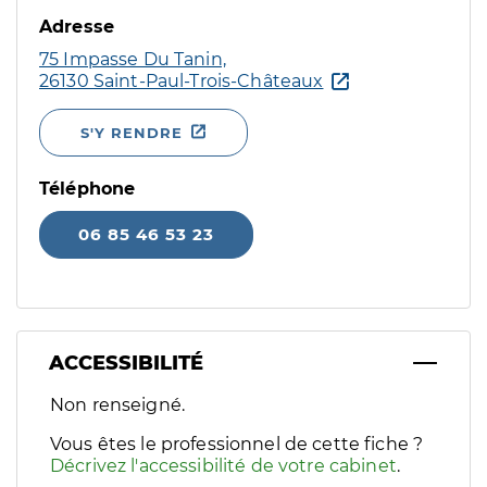
Adresse
75 Impasse Du Tanin,
26130 Saint-Paul-Trois-Châteaux
S'Y RENDRE
Téléphone
06 85 46 53 23
ACCESSIBILITÉ
Filtres
Non renseigné.
Sélectionnez un ou plusieurs handicaps/besoins spécifiques p
Vous êtes le professionnel de cette fiche ?
Décrivez l'accessibilité de votre cabinet
.