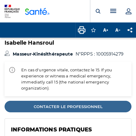
Panneau de gestion des cookies
Menu pr
Ouvrir la rech
Connectez-vous pour
Augmenter la t
Diminuer 
Pa
Isabelle Hansroul
Masseur-Kinésithérapeute
N°RPPS : 10005914279
En cas d'urgence vitale, contactez le 15. If you
experience or witness a medical emergency,
immediatly call 15 (the national emergency
organization).
CONTACTER LE PROFESSIONNEL
INFORMATIONS PRATIQUES