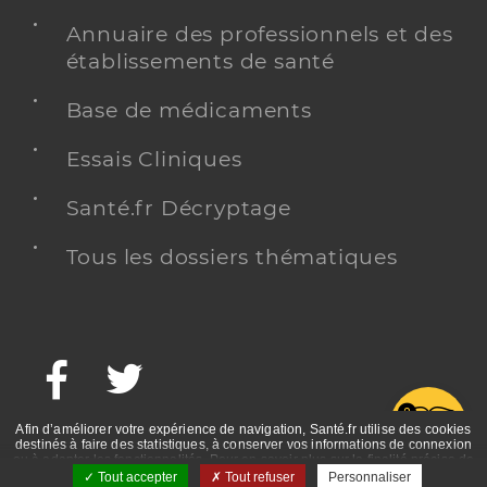
Annuaire des professionnels et des
établissements de santé
Base de médicaments
Essais Cliniques
Santé.fr Décryptage
Tous les dossiers thématiques
Facebook
Twitter
G
Afin d’améliorer votre expérience de navigation, Santé.fr utilise des cookies
destinés à faire des statistiques, à conserver vos informations de connexion
ou à adapter les fonctionnalités. Pour en savoir plus sur la finalité précise de
ces cookies, nous vous invitons à prendre connaissance de la politique de
Tout accepter
Tout refuser
Personnaliser