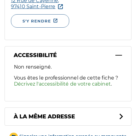
12 Rue de Cayenne,
97410 Saint-Pierre
S'Y RENDRE
ACCESSIBILITÉ
Filtres
Non renseigné.
Sélectionnez un ou plusieurs handicaps/besoins spécifiques p
Vous êtes le professionnel de cette fiche ?
Décrivez l'accessibilité de votre cabinet
.
À LA MÊME ADRESSE