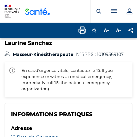
Panneau de gestion des cookies
Menu pr
Ouvrir la rech
Connectez-vous pour
Augmenter la t
Diminuer 
Pa
Laurine Sanchez
Masseur-Kinésithérapeute
N°RPPS : 10109369107
En cas d'urgence vitale, contactez le 15. If you
experience or witness a medical emergency,
immediatly call 15 (the national emergency
organization).
INFORMATIONS PRATIQUES
Adresse