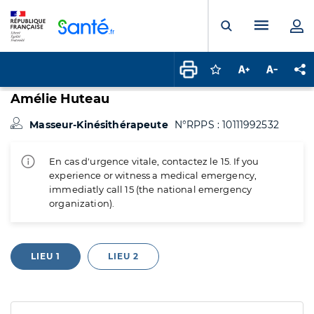
Panneau de gestion des cookies
Menu pr
Ouvrir la rech
Connectez-vous pour
Augmenter la t
Diminuer 
Pa
Amélie Huteau
Masseur-Kinésithérapeute
N°RPPS : 10111992532
En cas d'urgence vitale, contactez le 15. If you
experience or witness a medical emergency,
immediatly call 15 (the national emergency
organization).
LIEU 1
LIEU 2