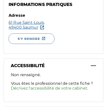
INFORMATIONS PRATIQUES
Adresse
61 Rue Saint-Louis,
49400 Saumur
S'Y RENDRE
ACCESSIBILITÉ
Filtres
Non renseigné.
Sélectionnez un ou plusieurs handicaps/besoins spécifiques p
Vous êtes le professionnel de cette fiche ?
Décrivez l'accessibilité de votre cabinet
.