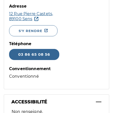
Adresse
12 Rue Pierre Castets,
89100 Sens
S'Y RENDRE
Téléphone
03 86 65 08 56
Conventionnement
Conventionné
ACCESSIBILITÉ
Filtres
Non renseigné.
Sélectionnez un ou plusieurs handicaps/besoins spécifiques p