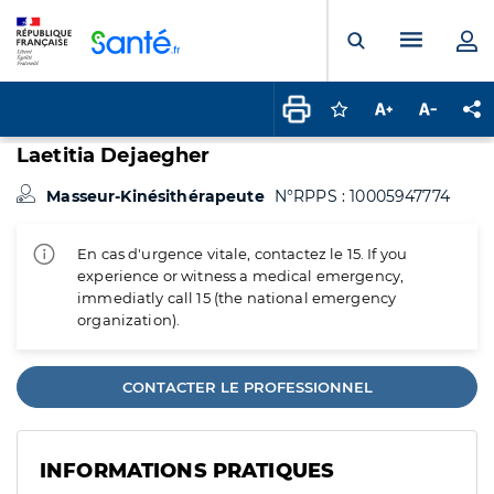
Panneau de gestion des cookies
Menu pr
Ouvrir la rech
Connectez-vous pour
Augmenter la t
Diminuer 
Pa
Laetitia Dejaegher
Masseur-Kinésithérapeute
N°RPPS : 10005947774
En cas d'urgence vitale, contactez le 15. If you
experience or witness a medical emergency,
immediatly call 15 (the national emergency
organization).
CONTACTER LE PROFESSIONNEL
INFORMATIONS PRATIQUES