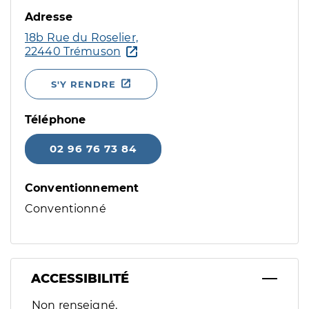
Adresse
18b Rue du Roselier,
22440 Trémuson
S'Y RENDRE
Téléphone
02 96 76 73 84
Conventionnement
Conventionné
ACCESSIBILITÉ
Filtres
Non renseigné.
Sélectionnez un ou plusieurs handicaps/besoins spécifiques p