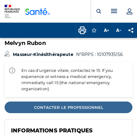
Panneau de gestion des cookies
Menu pr
Ouvrir la rech
Connectez-vous pour
Augmenter la t
Diminuer 
Pa
Melvyn Rubon
Masseur-Kinésithérapeute
N°RPPS : 10107935156
En cas d'urgence vitale, contactez le 15. If you
experience or witness a medical emergency,
immediatly call 15 (the national emergency
organization).
CONTACTER LE PROFESSIONNEL
INFORMATIONS PRATIQUES