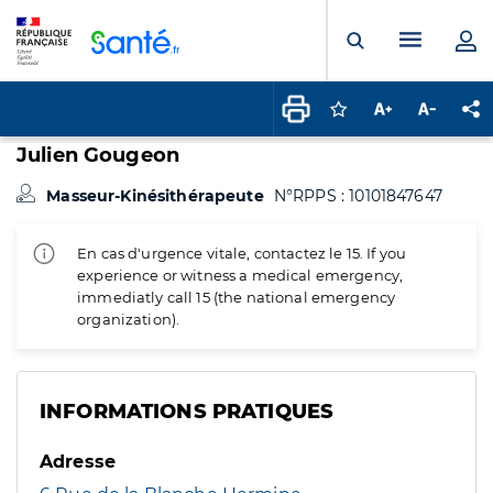
Panneau de gestion des cookies
Menu pr
Ouvrir la rech
Connectez-vous pour
Augmenter la t
Diminuer 
Pa
Julien Gougeon
Masseur-Kinésithérapeute
N°RPPS : 10101847647
En cas d'urgence vitale, contactez le 15. If you
experience or witness a medical emergency,
immediatly call 15 (the national emergency
organization).
INFORMATIONS PRATIQUES
Adresse