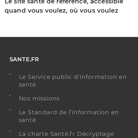
Le site santé de référence, accessible
quand vous voulez, où vous voulez
SANTE.FR
Le Service public d'information en
santé
Nos missions
Le Standard de l’information en
santé
La charte Santé.fr Décryptage