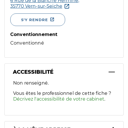
6 Rue de la Blanche Hermine,
35770 Vern-sur-Seiche
S'Y RENDRE
Conventionnement
Conventionné
ACCESSIBILITÉ
Filtres
Non renseigné.
Sélectionnez un ou plusieurs handicaps/besoins spécifiques p
Vous êtes le professionnel de cette fiche ?
Décrivez l'accessibilité de votre cabinet
.