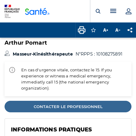
Panneau de gestion des cookies
Menu pr
Ouvrir la rech
Connectez-vous pour
Augmenter la t
Diminuer 
Pa
Arthur Pomart
Masseur-Kinésithérapeute
N°RPPS : 10108275891
En cas d'urgence vitale, contactez le 15. If you
experience or witness a medical emergency,
immediatly call 15 (the national emergency
organization).
CONTACTER LE PROFESSIONNEL
INFORMATIONS PRATIQUES