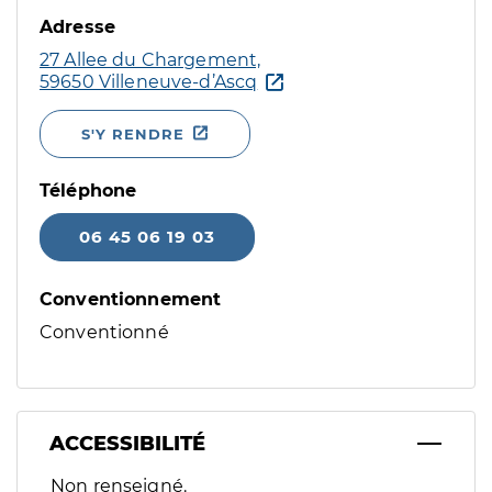
Adresse
27 Allee du Chargement,
59650 Villeneuve-d’Ascq
S'Y RENDRE
Téléphone
06 45 06 19 03
Conventionnement
Conventionné
ACCESSIBILITÉ
Filtres
Non renseigné.
Sélectionnez un ou plusieurs handicaps/besoins spécifiques p