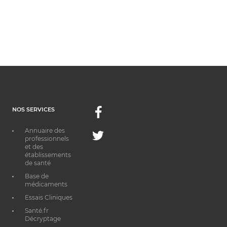
NOS SERVICES
Facebook
Annuaire des
Twitter
professionnels
et des
établissements
de santé
Base de
médicaments
Essais Cliniques
Santé.fr
Décryptage