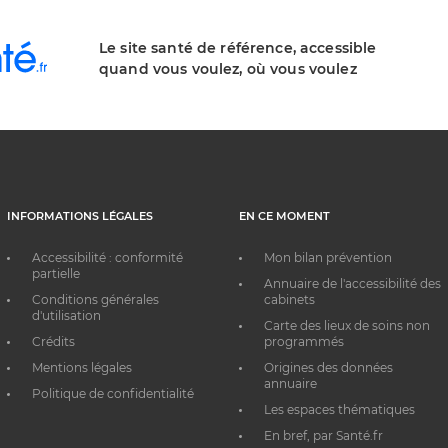
Le site santé de référence, accessible
quand vous voulez, où vous voulez
INFORMATIONS LÉGALES
EN CE MOMENT
Accessibilité : conformité
Mon bilan prévention
partielle
Annuaire de l'accessibilité des
Conditions générales
cabinets
d'utilisation
Carte des lieux de soins non
Crédits
programmés
Mentions légales
Origines des données
annuaire
Politique de confidentialité
Les espaces thématiques
En bref, par Santé.fr