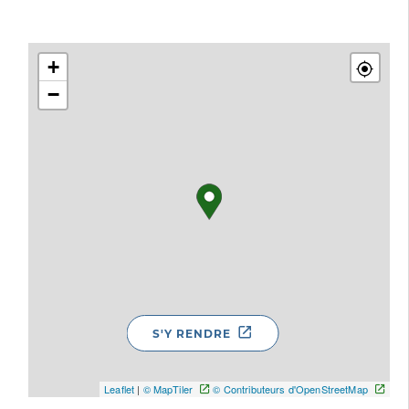
+
−
S'Y RENDRE
Leaflet
|
© MapTiler
© Contributeurs d'OpenStreetMap