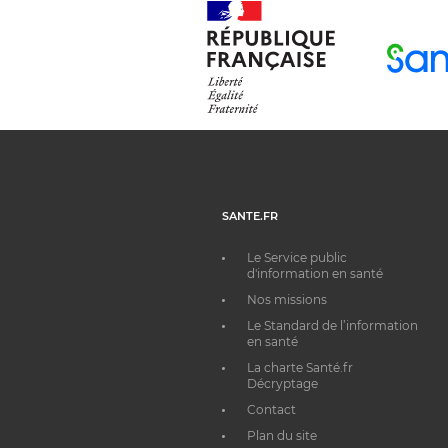
SANTE.FR
Le Service public
d'information en santé
Nos missions
Le Standard de l’information
en santé
La charte Santé.fr
Décryptage
Contact
Plan du site