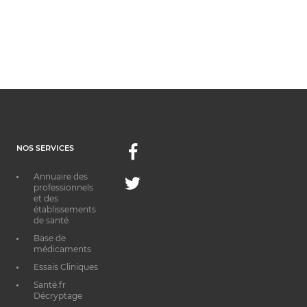
NOS SERVICES
Facebook
Annuaire des
Twitter
professionnels
et des
établissements
de santé
Base de
médicaments
Essais Cliniques
Santé.fr
Décryptage