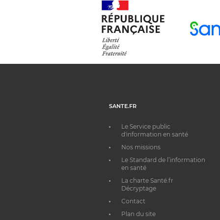
SANTE.FR
Le Service public
d'information en santé
Nos missions
Le Standard de l’information
en santé
La charte Santé.fr
Décryptage
Contact
Plan du site