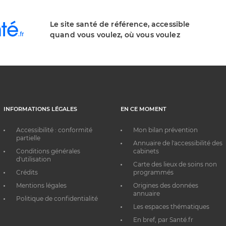
Le site santé de référence, accessible
quand vous voulez, où vous voulez
INFORMATIONS LÉGALES
EN CE MOMENT
Accessibilité : conformité
Mon bilan prévention
partielle
Annuaire de l'accessibilité des
Conditions générales
cabinets
d'utilisation
Carte des lieux de soins non
Crédits
programmés
Mentions légales
Origines des données
annuaire
Politique de confidentialité
Les espaces thématiques
En bref, par Santé.fr