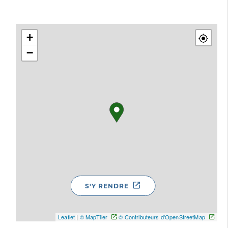
+
−
S'Y RENDRE
Leaflet
|
© MapTiler
© Contributeurs d'OpenStreetMap