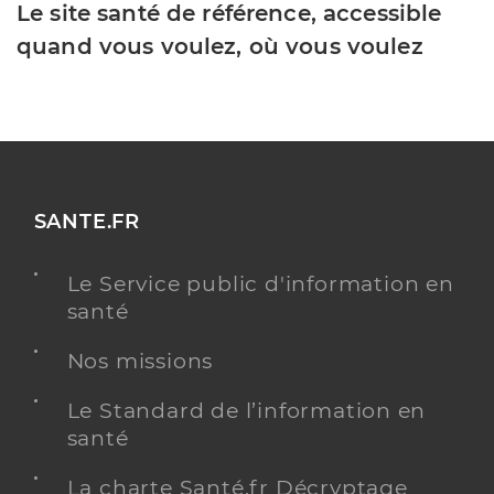
Le site santé de référence, accessible
quand vous voulez, où vous voulez
SANTE.FR
Le Service public d'information en
santé
Nos missions
Le Standard de l’information en
santé
La charte Santé.fr Décryptage