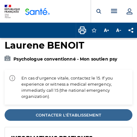
Panneau de gestion des cookies
Menu pr
Ouvrir la rech
Connectez-vous pour
Augmenter la t
Diminuer 
Pa
Laurene BENOIT
Psychologue conventionné - Mon soutien psy
En cas d'urgence vitale, contactez le 15. If you
experience or witness a medical emergency,
immediatly call 15 (the national emergency
organization).
CONTACTER L'ÉTABLISSEMENT