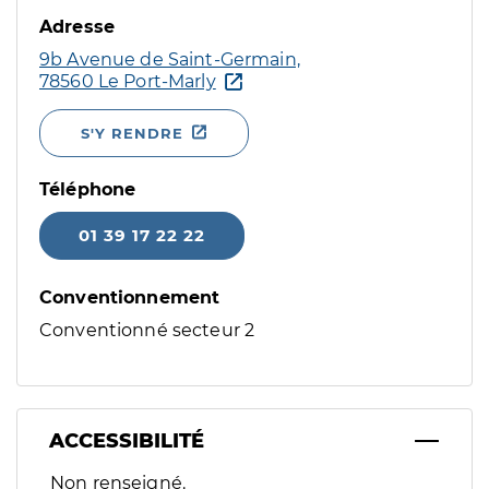
Adresse
9b Avenue de Saint-Germain,
78560 Le Port-Marly
S'Y RENDRE
Téléphone
01 39 17 22 22
Conventionnement
Conventionné secteur 2
ACCESSIBILITÉ
Filtres
Non renseigné.
Sélectionnez un ou plusieurs handicaps/besoins spécifiques p