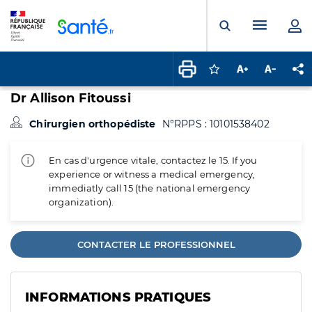
Panneau de gestion des cookies
Menu pr
Ouvrir la rech
Connectez-vous pour
Augmenter la t
Diminuer 
Pa
Dr Allison Fitoussi
Chirurgien orthopédiste
N°RPPS : 10101538402
En cas d'urgence vitale, contactez le 15. If you
experience or witness a medical emergency,
immediatly call 15 (the national emergency
organization).
CONTACTER LE PROFESSIONNEL
INFORMATIONS PRATIQUES