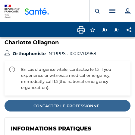
Panneau de gestion des cookies
Menu pr
Ouvrir la rech
Connectez-vous pour
Augmenter la t
Diminuer 
Pa
Charlotte Ollagnon
Orthophoniste
N°RPPS : 10010702958
En cas d'urgence vitale, contactez le 15. If you
experience or witness a medical emergency,
immediatly call 15 (the national emergency
organization).
CONTACTER LE PROFESSIONNEL
INFORMATIONS PRATIQUES