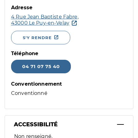
Adresse
4 Rue Jean Baptiste Fabre,
43000 Le Puy-en-Velay
S'Y RENDRE
Téléphone
04 71 07 75 40
Conventionnement
Conventionné
ACCESSIBILITÉ
Filtres
Non renseigné.
Sélectionnez un ou plusieurs handicaps/besoins spécifiques p