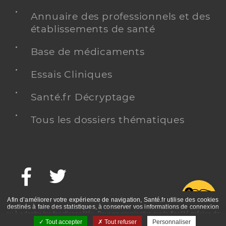
Annuaire des professionnels et des
établissements de santé
Base de médicaments
Essais Cliniques
Santé.fr Décryptage
Tous les dossiers thématiques
Facebook
Twitter
G
Afin d’améliorer votre expérience de navigation, Santé.fr utilise des cookies
destinés à faire des statistiques, à conserver vos informations de connexion
ou à adapter les fonctionnalités. Pour en savoir plus sur la finalité précise de
ces cookies, nous vous invitons à prendre connaissance de la politique de
Tout accepter
Tout refuser
Personnaliser