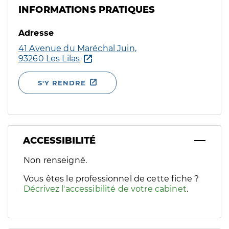
INFORMATIONS PRATIQUES
Adresse
41 Avenue du Maréchal Juin,
93260 Les Lilas
S'Y RENDRE
ACCESSIBILITÉ
Filtres
Non renseigné.
Sélectionnez un ou plusieurs handicaps/besoins spécifiques p
Vous êtes le professionnel de cette fiche ?
Décrivez l'accessibilité de votre cabinet
.