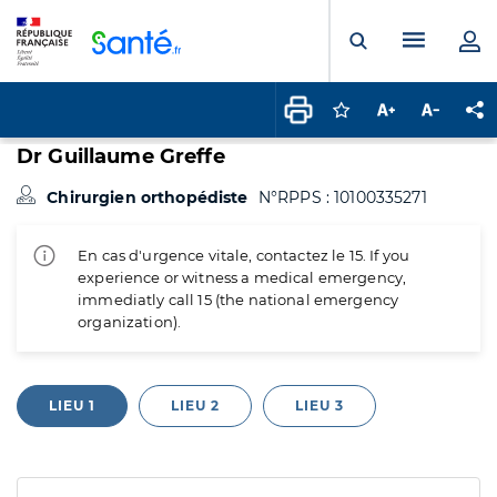
Panneau de gestion des cookies
Menu pr
Ouvrir la rech
Connectez-vous pour
Augmenter la t
Diminuer 
Pa
Dr Guillaume Greffe
Chirurgien orthopédiste
N°RPPS : 10100335271
En cas d'urgence vitale, contactez le 15. If you
experience or witness a medical emergency,
immediatly call 15 (the national emergency
organization).
LIEU 1
LIEU 2
LIEU 3