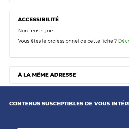
ACCESSIBILITÉ
Filtres
Non renseigné.
Sélectionnez un ou plusieurs handicaps/besoins spécifiques
Vous êtes le professionnel de cette fiche ?
Décr
À LA MÊME ADRESSE
CONTENUS SUSCEPTIBLES DE VOUS INTÉR