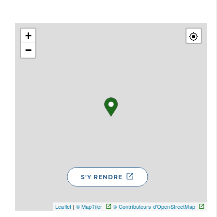
+
−
S'Y RENDRE
Leaflet
|
© MapTiler
© Contributeurs d'OpenStreetMap