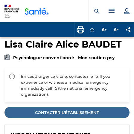
Panneau de gestion des cookies
Menu pr
Ouvrir la rech
Connectez-vous pour
Augmenter la t
Diminuer 
Pa
Lisa Claire Alice BAUDET
Psychologue conventionné - Mon soutien psy
En cas d'urgence vitale, contactez le 15. If you
experience or witness a medical emergency,
immediatly call 15 (the national emergency
organization).
CONTACTER L'ÉTABLISSEMENT