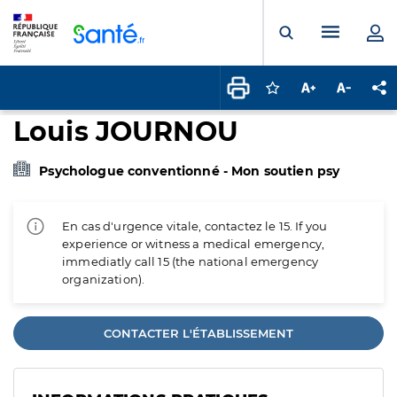
Panneau de gestion des cookies
Menu pr
Ouvrir la rech
Connectez-vous pour
Augmenter la t
Diminuer 
Pa
Louis JOURNOU
Psychologue conventionné - Mon soutien psy
En cas d'urgence vitale, contactez le 15. If you
experience or witness a medical emergency,
immediatly call 15 (the national emergency
organization).
CONTACTER L'ÉTABLISSEMENT