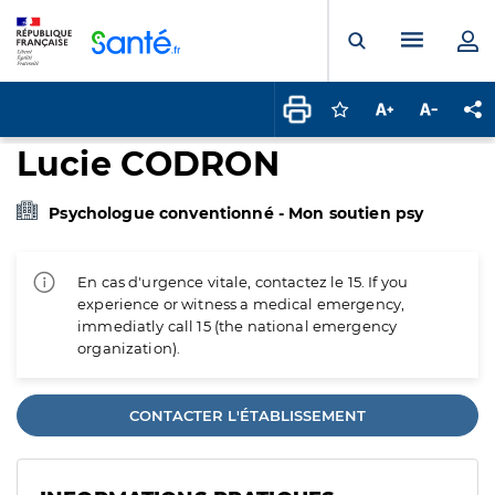
Panneau de gestion des cookies
Menu pr
Ouvrir la rech
Connectez-vous pour
Augmenter la t
Diminuer 
Pa
Lucie CODRON
Psychologue conventionné - Mon soutien psy
En cas d'urgence vitale, contactez le 15. If you
experience or witness a medical emergency,
immediatly call 15 (the national emergency
organization).
CONTACTER L'ÉTABLISSEMENT