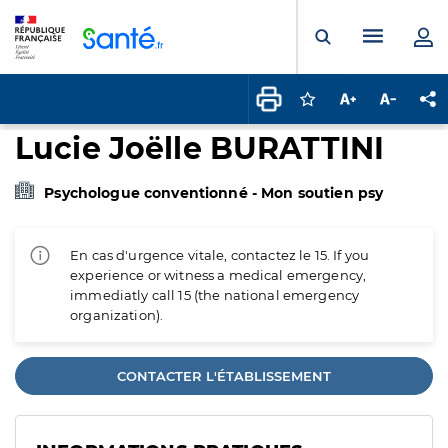
Panneau de gestion des cookies
Menu pr
Ouvrir la rech
Connectez-vous pour
Augmenter la t
Diminuer 
Pa
Lucie Joëlle BURATTINI
Psychologue conventionné - Mon soutien psy
En cas d'urgence vitale, contactez le 15. If you
experience or witness a medical emergency,
immediatly call 15 (the national emergency
organization).
CONTACTER L'ÉTABLISSEMENT