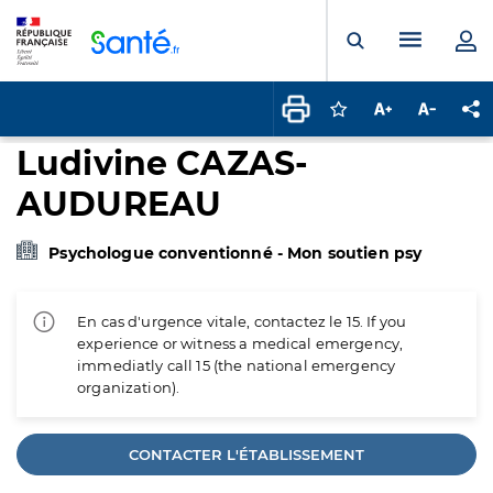
Panneau de gestion des cookies
Menu pr
Ouvrir la rech
Connectez-vous pour
Augmenter la t
Diminuer 
Pa
Ludivine CAZAS-
AUDUREAU
Psychologue conventionné - Mon soutien psy
En cas d'urgence vitale, contactez le 15. If you
experience or witness a medical emergency,
immediatly call 15 (the national emergency
organization).
CONTACTER L'ÉTABLISSEMENT