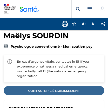
Panneau de gestion des cookies
Menu pr
Ouvrir la rech
Connectez-vous pour
Augmenter la t
Diminuer 
Pa
Maëlys SOURDIN
Psychologue conventionné - Mon soutien psy
En cas d'urgence vitale, contactez le 15. If you
experience or witness a medical emergency,
immediatly call 15 (the national emergency
organization).
CONTACTER L'ÉTABLISSEMENT