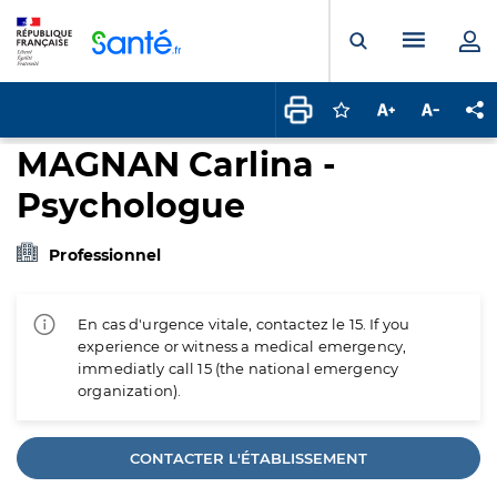
Panneau de gestion des cookies
Menu pr
Ouvrir la rech
Connectez-vous pour
Augmenter la t
Diminuer 
Pa
MAGNAN Carlina -
Psychologue
Professionnel
En cas d'urgence vitale, contactez le 15. If you
experience or witness a medical emergency,
immediatly call 15 (the national emergency
organization).
CONTACTER L'ÉTABLISSEMENT