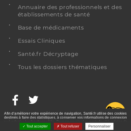
Annuaire des professionnels et des
établissements de santé
Base de médicaments
Essais Cliniques
Santé.fr Décryptage
Tous les dossiers thématiques
Facebook
Twitter
G
Afin d’améliorer votre expérience de navigation, Santé.fr utilise des cookies
destinés à faire des statistiques, à conserver vos informations de connexion
ou à adapter les fonctionnalités. Pour en savoir plus sur la finalité précise de
ces cookies, nous vous invitons à prendre connaissance de la politique de
Tout accepter
Tout refuser
Personnaliser
confidentialité et des mentions légales.