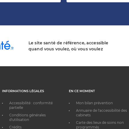
Le site santé de référence, accessible
quand vous voulez, où vous voulez
INFORMATIONS LÉGALES
EN CE MOMENT
Accessibilité : conformité
Mon bilan prévention
partielle
Annuaire de l'accessibilité des
Conditions générales
cabinets
d'utilisation
Carte des lieux de soins non
Crédits
programmés