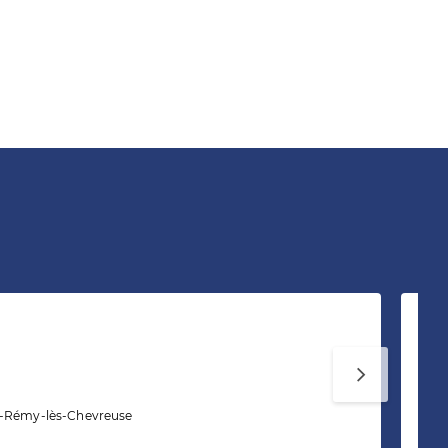
In
t-Rémy-lès-Chevreuse
1 