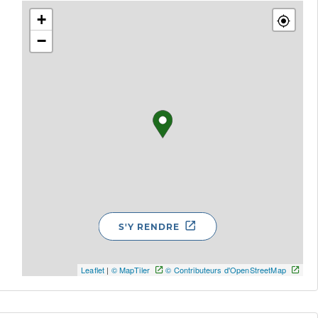
+
−
S'Y RENDRE
Leaflet
|
© MapTiler
© Contributeurs d'OpenStreetMap