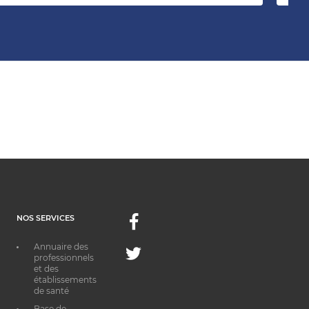
NOS SERVICES
Facebook
Annuaire des
Twitter
professionnels
et des
établissements
de santé
Base de