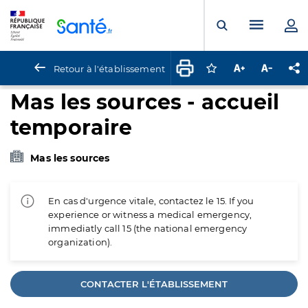
Panneau de gestion des cookies
Menu pr
Ouvrir la rech
Retour à l'établissement
Connectez-vous pour
Augmenter la t
Diminuer 
Pa
Mas les sources - accueil
temporaire
Mas les sources
En cas d'urgence vitale, contactez le 15. If you
experience or witness a medical emergency,
immediatly call 15 (the national emergency
organization).
CONTACTER L'ÉTABLISSEMENT