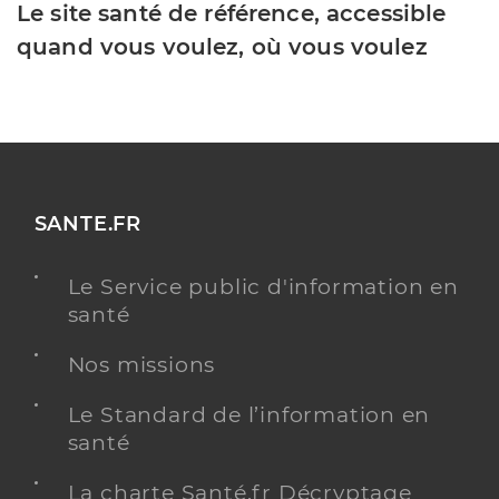
Le site santé de référence, accessible
quand vous voulez, où vous voulez
SANTE.FR
Le Service public d'information en
santé
Nos missions
Le Standard de l’information en
santé
La charte Santé.fr Décryptage