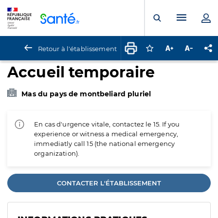
Panneau de gestion des cookies
Menu pr
Ouvrir la rech
Retour à l'établissement
Connectez-vous pour
Augmenter la t
Diminuer 
Pa
Accueil temporaire
Mas du pays de montbeliard pluriel
En cas d'urgence vitale, contactez le 15. If you
experience or witness a medical emergency,
immediatly call 15 (the national emergency
organization).
CONTACTER L'ÉTABLISSEMENT