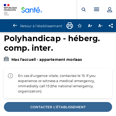
Panneau de gestion des cookies
Menu pr
Ouvrir la rech
Retour à l'établissement
Connectez-vous pour
Augmenter la t
Diminuer 
Pa
Polyhandicap - héberg.
comp. inter.
Mas l'accueil - appartement morlaas
En cas d'urgence vitale, contactez le 15. If you
experience or witness a medical emergency,
immediatly call 15 (the national emergency
organization).
CONTACTER L'ÉTABLISSEMENT