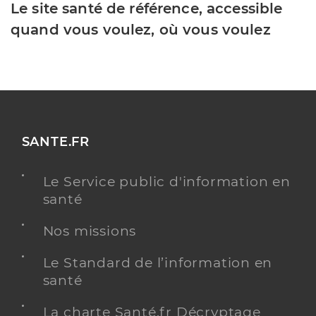
Le site santé de référence, accessible
quand vous voulez, où vous voulez
SANTE.FR
Le Service public d'information en
santé
Nos missions
Le Standard de l’information en
santé
La charte Santé.fr Décryptage